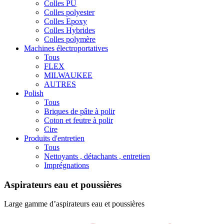
Colles PU
Colles polyester
Colles Epoxy
Colles Hybrides
Colles polymère
Machines électroportatives
Tous
FLEX
MILWAUKEE
AUTRES
Polish
Tous
Briques de pâte à polir
Coton et feutre à polir
Cire
Produits d'entretien
Tous
Nettoyants , détachants , entretien
Imprégnations
Aspirateurs eau et poussières
Large gamme d’aspirateurs eau et poussières