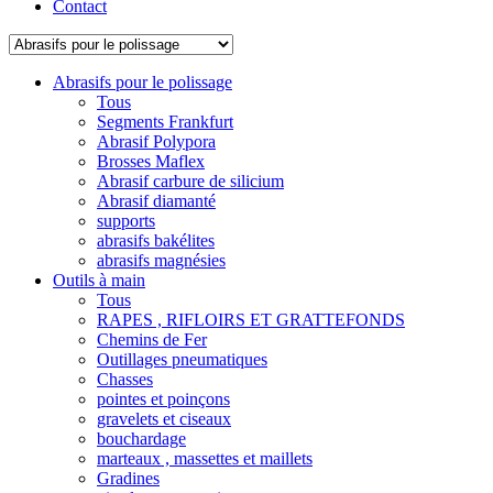
Contact
Abrasifs pour le polissage
Tous
Segments Frankfurt
Abrasif Polypora
Brosses Maflex
Abrasif carbure de silicium
Abrasif diamanté
supports
abrasifs bakélites
abrasifs magnésies
Outils à main
Tous
RAPES , RIFLOIRS ET GRATTEFONDS
Chemins de Fer
Outillages pneumatiques
Chasses
pointes et poinçons
gravelets et ciseaux
bouchardage
marteaux , massettes et maillets
Gradines