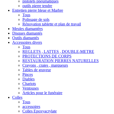
pistolets pneumatiques
outils pierre tendre
Entretien pierre bleue et Marbre
Tous
Polissage de sols
Rénovation tablette et plan de travail
Meules diamantées
Disques diamantés
Outils diamantés
Accessoires divers
Tous
REGLETS , LATTES , DOUBLE-METRE
PROTECTIONS DE CORPS
RESTAURATION PIERRES NATURELLES
Crayons , craies , marqueurs
Tables de graveur
Pinces
Diables
Chariots
Ventouses
Articles pour le funéraire
Colles
Tous
accessoires
Colles Epoxyacrylate