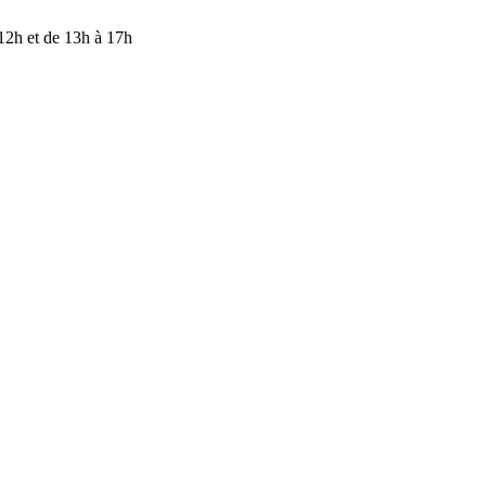
ENTION — Nos bureaux sont fermés du 17 juillet au 9 août inclus. M
 12h et de 13h à 17h