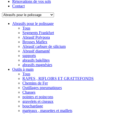
Rénovations de vos sols
Contact
Abrasifs pour le polissage
Tous
Segments Frankfurt
Abrasif Polypora
Brosses Maflex
Abrasif carbure de silicium
Abrasif diamanté
supports
abrasifs bakélites
abrasifs magnésies
Outils à main
Tous
RAPES , RIFLOIRS ET GRATTEFONDS
Chemins de Fer
Outillages pneumatiques
Chasses
pointes et poinçons
gravelets et ciseaux
bouchardage
marteaux , massettes et maillets