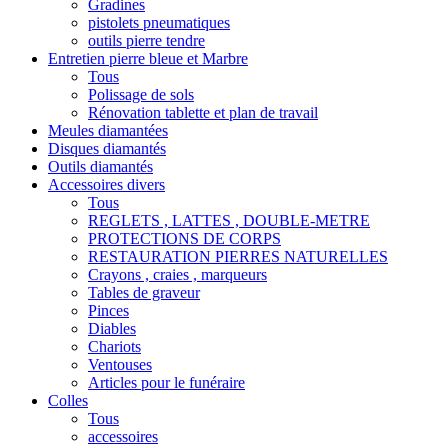
Gradines
pistolets pneumatiques
outils pierre tendre
Entretien pierre bleue et Marbre
Tous
Polissage de sols
Rénovation tablette et plan de travail
Meules diamantées
Disques diamantés
Outils diamantés
Accessoires divers
Tous
REGLETS , LATTES , DOUBLE-METRE
PROTECTIONS DE CORPS
RESTAURATION PIERRES NATURELLES
Crayons , craies , marqueurs
Tables de graveur
Pinces
Diables
Chariots
Ventouses
Articles pour le funéraire
Colles
Tous
accessoires