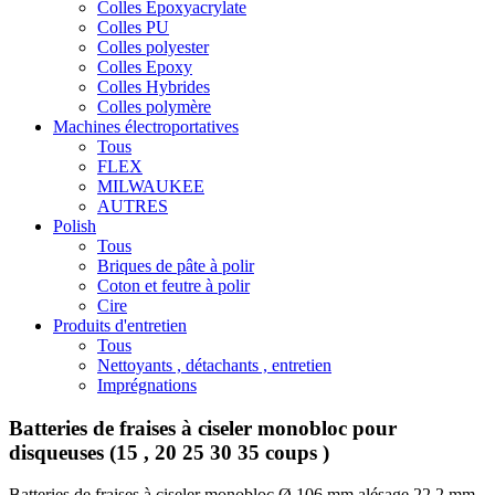
Colles Epoxyacrylate
Colles PU
Colles polyester
Colles Epoxy
Colles Hybrides
Colles polymère
Machines électroportatives
Tous
FLEX
MILWAUKEE
AUTRES
Polish
Tous
Briques de pâte à polir
Coton et feutre à polir
Cire
Produits d'entretien
Tous
Nettoyants , détachants , entretien
Imprégnations
Batteries de fraises à ciseler monobloc pour
disqueuses (15 , 20 25 30 35 coups )
Batteries de fraises à ciseler monobloc Ø 106 mm alésage 22,2 mm