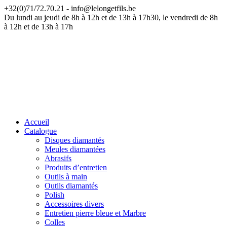
+32(0)71/72.70.21 - info@lelongetfils.be
ATTENTION — Nos bureaux sont fermés du 17 juillet au 9 août
Du lundi au jeudi de 8h à 12h et de 13h à 17h30, le vendredi de 8h
à 12h et de 13h à 17h
Accueil
Catalogue
Disques diamantés
Meules diamantées
Abrasifs
Produits d’entretien
Outils à main
Outils diamantés
Polish
Accessoires divers
Entretien pierre bleue et Marbre
Colles