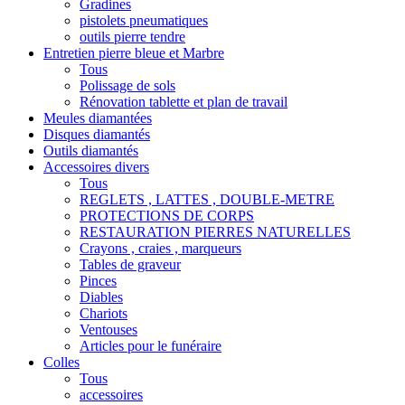
Gradines
pistolets pneumatiques
outils pierre tendre
Entretien pierre bleue et Marbre
Tous
Polissage de sols
Rénovation tablette et plan de travail
Meules diamantées
Disques diamantés
Outils diamantés
Accessoires divers
Tous
REGLETS , LATTES , DOUBLE-METRE
PROTECTIONS DE CORPS
RESTAURATION PIERRES NATURELLES
Crayons , craies , marqueurs
Tables de graveur
Pinces
Diables
Chariots
Ventouses
Articles pour le funéraire
Colles
Tous
accessoires