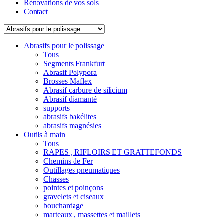
Rénovations de vos sols
Contact
Abrasifs pour le polissage
Tous
Segments Frankfurt
Abrasif Polypora
Brosses Maflex
Abrasif carbure de silicium
Abrasif diamanté
supports
abrasifs bakélites
abrasifs magnésies
Outils à main
Tous
RAPES , RIFLOIRS ET GRATTEFONDS
Chemins de Fer
Outillages pneumatiques
Chasses
pointes et poinçons
gravelets et ciseaux
bouchardage
marteaux , massettes et maillets