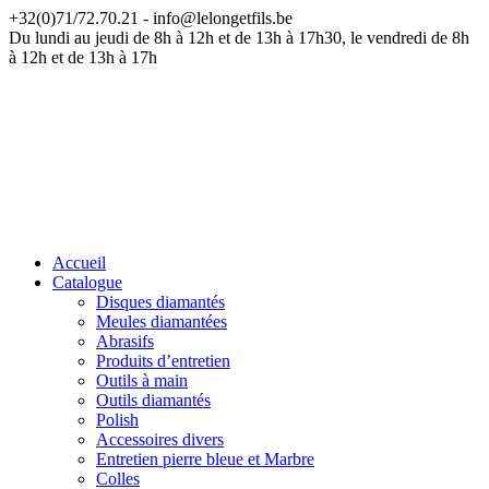
+32(0)71/72.70.21 - info@lelongetfils.be
ATTENTION — Nos bureaux sont fermés du 17 juillet au 9 août
Du lundi au jeudi de 8h à 12h et de 13h à 17h30, le vendredi de 8h
à 12h et de 13h à 17h
Accueil
Catalogue
Disques diamantés
Meules diamantées
Abrasifs
Produits d’entretien
Outils à main
Outils diamantés
Polish
Accessoires divers
Entretien pierre bleue et Marbre
Colles