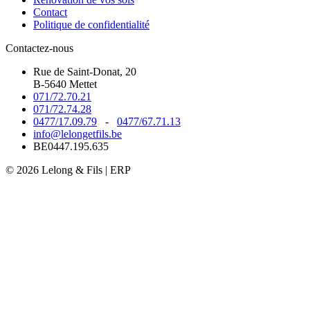
Contact
Politique de confidentialité
Contactez-nous
Rue de Saint-Donat, 20
B-5640 Mettet
071/72.70.21
071/72.74.28
0477/17.09.79
-
0477/67.71.13
info@lelongetfils.be
BE0447.195.635
© 2026 Lelong & Fils | ERP