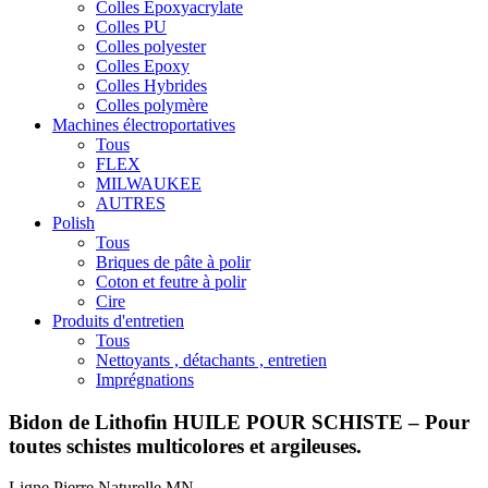
Colles Epoxyacrylate
Colles PU
Colles polyester
Colles Epoxy
Colles Hybrides
Colles polymère
Machines électroportatives
Tous
FLEX
MILWAUKEE
AUTRES
Polish
Tous
Briques de pâte à polir
Coton et feutre à polir
Cire
Produits d'entretien
Tous
Nettoyants , détachants , entretien
Imprégnations
Bidon de Lithofin HUILE POUR SCHISTE – Pour
toutes schistes multicolores et argileuses.
Ligne Pierre Naturelle MN