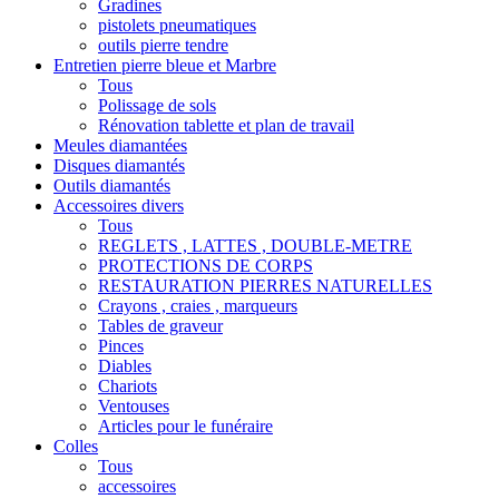
Gradines
pistolets pneumatiques
outils pierre tendre
Entretien pierre bleue et Marbre
Tous
Polissage de sols
Rénovation tablette et plan de travail
Meules diamantées
Disques diamantés
Outils diamantés
Accessoires divers
Tous
REGLETS , LATTES , DOUBLE-METRE
PROTECTIONS DE CORPS
RESTAURATION PIERRES NATURELLES
Crayons , craies , marqueurs
Tables de graveur
Pinces
Diables
Chariots
Ventouses
Articles pour le funéraire
Colles
Tous
accessoires