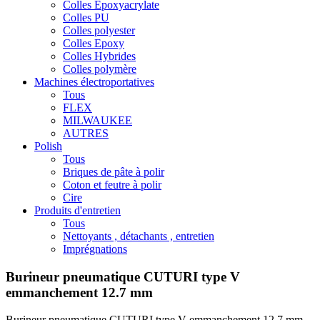
Colles Epoxyacrylate
Colles PU
Colles polyester
Colles Epoxy
Colles Hybrides
Colles polymère
Machines électroportatives
Tous
FLEX
MILWAUKEE
AUTRES
Polish
Tous
Briques de pâte à polir
Coton et feutre à polir
Cire
Produits d'entretien
Tous
Nettoyants , détachants , entretien
Imprégnations
Burineur pneumatique CUTURI type V
emmanchement 12.7 mm
Burineur pneumatique CUTURI type V emmanchement 12.7 mm