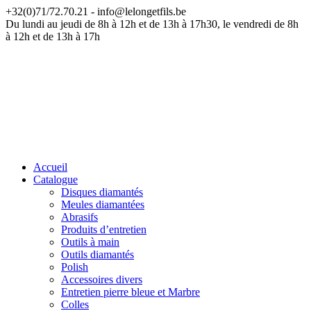
+32(0)71/72.70.21 - info@lelongetfils.be
ATTENTION — Nos bureaux sont fermés du 17 juillet au 9 août
Du lundi au jeudi de 8h à 12h et de 13h à 17h30, le vendredi de 8h
à 12h et de 13h à 17h
Accueil
Catalogue
Disques diamantés
Meules diamantées
Abrasifs
Produits d’entretien
Outils à main
Outils diamantés
Polish
Accessoires divers
Entretien pierre bleue et Marbre
Colles