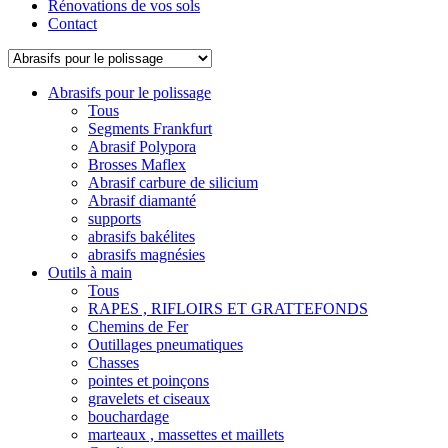
Rénovations de vos sols
Contact
Abrasifs pour le polissage
Tous
Segments Frankfurt
Abrasif Polypora
Brosses Maflex
Abrasif carbure de silicium
Abrasif diamanté
supports
abrasifs bakélites
abrasifs magnésies
Outils à main
Tous
RAPES , RIFLOIRS ET GRATTEFONDS
Chemins de Fer
Outillages pneumatiques
Chasses
pointes et poinçons
gravelets et ciseaux
bouchardage
marteaux , massettes et maillets