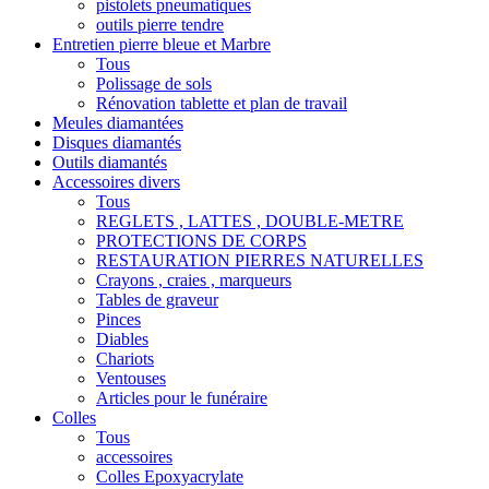
pistolets pneumatiques
outils pierre tendre
Entretien pierre bleue et Marbre
Tous
Polissage de sols
Rénovation tablette et plan de travail
Meules diamantées
Disques diamantés
Outils diamantés
Accessoires divers
Tous
REGLETS , LATTES , DOUBLE-METRE
PROTECTIONS DE CORPS
RESTAURATION PIERRES NATURELLES
Crayons , craies , marqueurs
Tables de graveur
Pinces
Diables
Chariots
Ventouses
Articles pour le funéraire
Colles
Tous
accessoires
Colles Epoxyacrylate