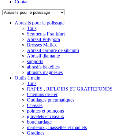
Contact
Abrasifs pour le polissage
Tous
Segments Frankfurt
Abrasif Polypora
Brosses Maflex
Abrasif carbure de silicium
Abrasif diamanté
supports
abrasifs bakélites
abrasifs magnésies
Outils à main
Tous
RAPES , RIFLOIRS ET GRATTEFONDS
Chemins de Fer
Outillages pneumatiques
Chasses
pointes et poinçons
gravelets et ciseaux
bouchardage
marteaux , massettes et maillets
Gradines