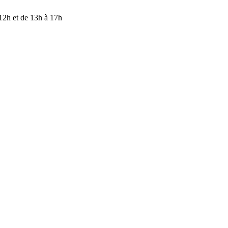
ENTION — Nos bureaux sont fermés du 17 juillet au 9 août inclus. M
 12h et de 13h à 17h