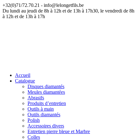
+32(0)71/72.70.21 - info@lelongetfils.be
ATTENTION — Nos bureaux sont fermés du 17 juillet au 9 août
Du lundi au jeudi de 8h à 12h et de 13h à 17h30, le vendredi de 8h
à 12h et de 13h à 17h
Accueil
Catalogue
Disques diamantés
Meules diamantées
Abrasifs
Produits d’entretien
Outils à main
Outils diamantés
Polish
Accessoires divers
Entretien pierre bleue et Marbre
Colles