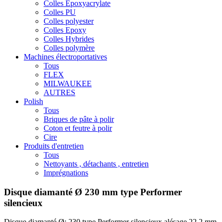
Colles Epoxyacrylate
Colles PU
Colles polyester
Colles Epoxy
Colles Hybrides
Colles polymère
Machines électroportatives
Tous
FLEX
MILWAUKEE
AUTRES
Polish
Tous
Briques de pâte à polir
Coton et feutre à polir
Cire
Produits d'entretien
Tous
Nettoyants , détachants , entretien
Imprégnations
Disque diamanté Ø 230 mm type Performer
silencieux
Disque diamanté Ø; 230 type Performer silencieux alésage 22,2 mm