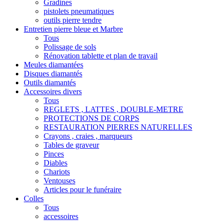
Gradines
pistolets pneumatiques
outils pierre tendre
Entretien pierre bleue et Marbre
Tous
Polissage de sols
Rénovation tablette et plan de travail
Meules diamantées
Disques diamantés
Outils diamantés
Accessoires divers
Tous
REGLETS , LATTES , DOUBLE-METRE
PROTECTIONS DE CORPS
RESTAURATION PIERRES NATURELLES
Crayons , craies , marqueurs
Tables de graveur
Pinces
Diables
Chariots
Ventouses
Articles pour le funéraire
Colles
Tous
accessoires