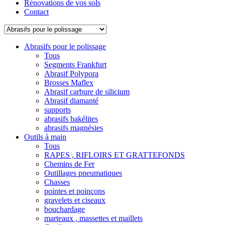
Rénovations de vos sols
Contact
Abrasifs pour le polissage
Tous
Segments Frankfurt
Abrasif Polypora
Brosses Maflex
Abrasif carbure de silicium
Abrasif diamanté
supports
abrasifs bakélites
abrasifs magnésies
Outils à main
Tous
RAPES , RIFLOIRS ET GRATTEFONDS
Chemins de Fer
Outillages pneumatiques
Chasses
pointes et poinçons
gravelets et ciseaux
bouchardage
marteaux , massettes et maillets