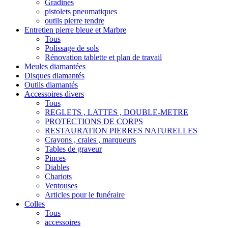
Gradines
pistolets pneumatiques
outils pierre tendre
Entretien pierre bleue et Marbre
Tous
Polissage de sols
Rénovation tablette et plan de travail
Meules diamantées
Disques diamantés
Outils diamantés
Accessoires divers
Tous
REGLETS , LATTES , DOUBLE-METRE
PROTECTIONS DE CORPS
RESTAURATION PIERRES NATURELLES
Crayons , craies , marqueurs
Tables de graveur
Pinces
Diables
Chariots
Ventouses
Articles pour le funéraire
Colles
Tous
accessoires