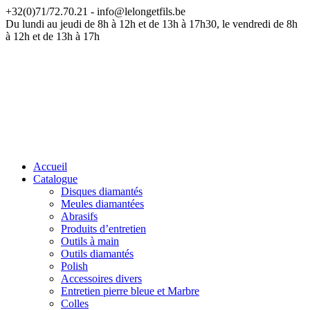
+32(0)71/72.70.21 - info@lelongetfils.be
ATTENTION — Nos bureaux sont fermés du 17 juillet au 9 août
Du lundi au jeudi de 8h à 12h et de 13h à 17h30, le vendredi de 8h
à 12h et de 13h à 17h
Accueil
Catalogue
Disques diamantés
Meules diamantées
Abrasifs
Produits d’entretien
Outils à main
Outils diamantés
Polish
Accessoires divers
Entretien pierre bleue et Marbre
Colles