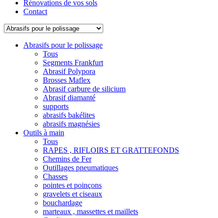
Rénovations de vos sols
Contact
Abrasifs pour le polissage
Tous
Segments Frankfurt
Abrasif Polypora
Brosses Maflex
Abrasif carbure de silicium
Abrasif diamanté
supports
abrasifs bakélites
abrasifs magnésies
Outils à main
Tous
RAPES , RIFLOIRS ET GRATTEFONDS
Chemins de Fer
Outillages pneumatiques
Chasses
pointes et poinçons
gravelets et ciseaux
bouchardage
marteaux , massettes et maillets