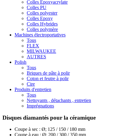
Colles Epoxyacrylate
Colles PU
Colles polyester
Colles Epoxy
Colles Hybrides
Colles polymère
Machines électroportatives
Tous
FLEX
MILWAUKEE
AUTRES
Polish
Tous
Briques de pâte à polir
Coton et feutre à polir
Cire
Produits d'entretien
Tous
Nettoyants , détachants , entretien
Imprégnations
Disques diamantés pour la céramique
Coupe à sec : Ø; 125 / 150 / 180 mm
Coupe à eau : Ø; 200 / 300 / 350 mm