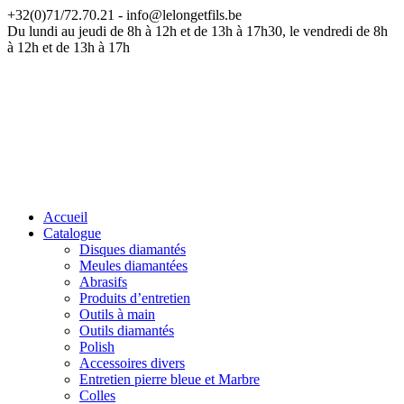
+32(0)71/72.70.21 - info@lelongetfils.be
ATTENTION — Nos bureaux sont fermés du 17 juillet au 9 août
Du lundi au jeudi de 8h à 12h et de 13h à 17h30, le vendredi de 8h
à 12h et de 13h à 17h
Accueil
Catalogue
Disques diamantés
Meules diamantées
Abrasifs
Produits d’entretien
Outils à main
Outils diamantés
Polish
Accessoires divers
Entretien pierre bleue et Marbre
Colles