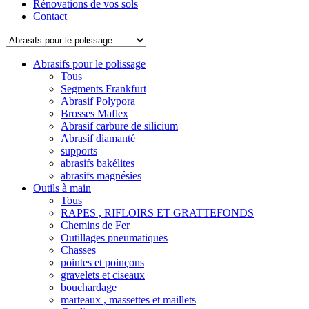
Rénovations de vos sols
Contact
Abrasifs pour le polissage
Tous
Segments Frankfurt
Abrasif Polypora
Brosses Maflex
Abrasif carbure de silicium
Abrasif diamanté
supports
abrasifs bakélites
abrasifs magnésies
Outils à main
Tous
RAPES , RIFLOIRS ET GRATTEFONDS
Chemins de Fer
Outillages pneumatiques
Chasses
pointes et poinçons
gravelets et ciseaux
bouchardage
marteaux , massettes et maillets