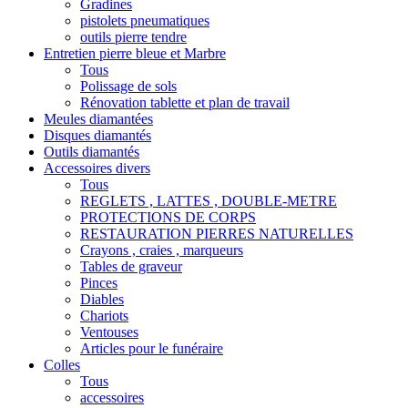
Gradines
pistolets pneumatiques
outils pierre tendre
Entretien pierre bleue et Marbre
Tous
Polissage de sols
Rénovation tablette et plan de travail
Meules diamantées
Disques diamantés
Outils diamantés
Accessoires divers
Tous
REGLETS , LATTES , DOUBLE-METRE
PROTECTIONS DE CORPS
RESTAURATION PIERRES NATURELLES
Crayons , craies , marqueurs
Tables de graveur
Pinces
Diables
Chariots
Ventouses
Articles pour le funéraire
Colles
Tous
accessoires