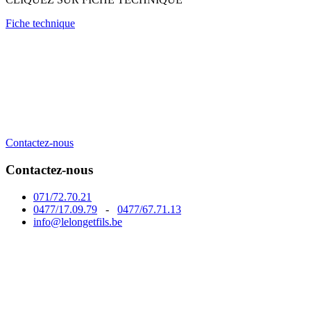
Fiche technique
Contactez-nous
Contactez-nous
071/72.70.21
0477/17.09.79
-
0477/67.71.13
info@lelongetfils.be