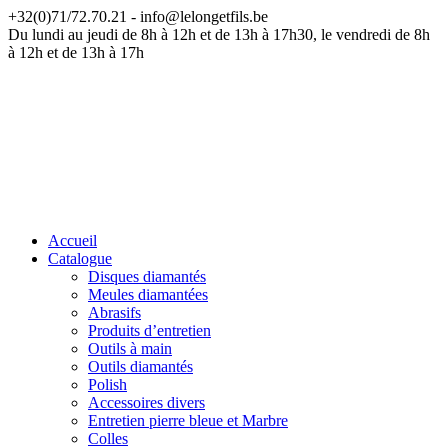
+32(0)71/72.70.21 - info@lelongetfils.be
ATTENTION — Nos bureaux sont fermés du 17 juillet au 9 août
Du lundi au jeudi de 8h à 12h et de 13h à 17h30, le vendredi de 8h
à 12h et de 13h à 17h
Accueil
Catalogue
Disques diamantés
Meules diamantées
Abrasifs
Produits d’entretien
Outils à main
Outils diamantés
Polish
Accessoires divers
Entretien pierre bleue et Marbre
Colles