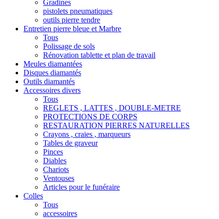
Gradines
pistolets pneumatiques
outils pierre tendre
Entretien pierre bleue et Marbre
Tous
Polissage de sols
Rénovation tablette et plan de travail
Meules diamantées
Disques diamantés
Outils diamantés
Accessoires divers
Tous
REGLETS , LATTES , DOUBLE-METRE
PROTECTIONS DE CORPS
RESTAURATION PIERRES NATURELLES
Crayons , craies , marqueurs
Tables de graveur
Pinces
Diables
Chariots
Ventouses
Articles pour le funéraire
Colles
Tous
accessoires