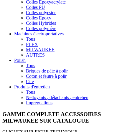
Colles Epoxyacrylate
Colles PU
Colles polyester
Colles Epoxy
Colles Hybrides
Colles polymère
Machines électroportatives
Tous
FLEX
MILWAUKEE
AUTRES
Polish
Tous
Briques de pâte à polir
Coton et feutre à polir
Cire
Produits d'entretien
Tous
Nettoyants , détachants , entretien
Imprégnations
GAMME COMPLETE ACCESSOIRES
MILWAUKEE SUR CATALOGUE
CLIQUEZ SUR FICHE TECHNIQUE