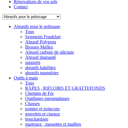
Rénovations de vos sols
Contact
Abrasifs pour le polissage
Tous
Segments Frankfurt
Abrasif Polypora
Brosses Maflex
Abrasif carbure de silicium
Abrasif diamanté
supports
abrasifs bakélites
abrasifs magnésies
Outils à main
Tous
RAPES , RIFLOIRS ET GRATTEFONDS
Chemins de Fer
Outillages pneumatiques
Chasses
pointes et poinçons
gravelets et ciseaux
bouchardage
marteaux , massettes et maillets