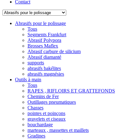
Contact
Abrasifs pour le polissage
Tous
Segments Frankfurt
Abrasif Polypora
Brosses Maflex
Abrasif carbure de silicium
Abrasif diamanté
supports
abrasifs bakélites
abrasifs magnésies
Outils à main
Tous
RAPES , RIFLOIRS ET GRATTEFONDS
Chemins de Fer
Outillages pneumatiques
Chasses
pointes et poinçons
gravelets et ciseaux
bouchardage
marteaux , massettes et maillets
Gradines