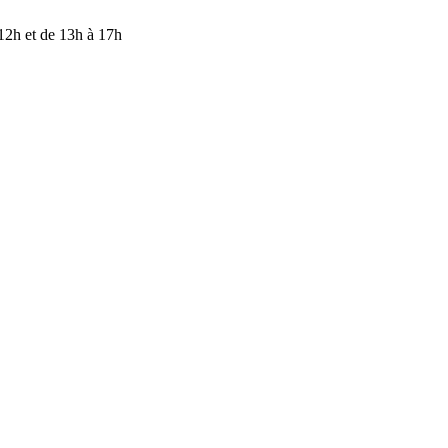
ENTION — Nos bureaux sont fermés du 17 juillet au 9 août inclus. M
 12h et de 13h à 17h