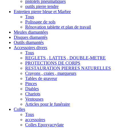
pistolets pneumatiques
outils pierre tendre
Entretien pierre bleue et Marbre
Tous
Polissage de sols
Rénovation tablette et plan de travail
Meules diamantées
Disques diamantés
Outils diamantés
Accessoires divers
Tous
REGLETS , LATTES , DOUBLE-METRE
PROTECTIONS DE CORPS
RESTAURATION PIERRES NATURELLES
Crayons , craies , marqueurs
Tables de graveur
Pinces
Diables
Chariots
Ventouses
Articles pour le funéraire
Colles
Tous
accessoires
Colles Epoxyacrylate