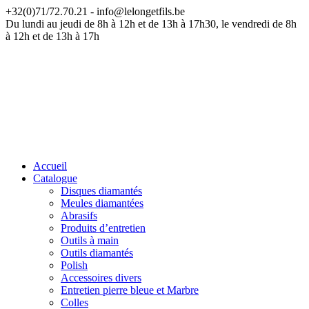
+32(0)71/72.70.21 - info@lelongetfils.be
ATTENTION — Nos bureaux sont fermés du 17 juillet au 9 août
Du lundi au jeudi de 8h à 12h et de 13h à 17h30, le vendredi de 8h
à 12h et de 13h à 17h
Accueil
Catalogue
Disques diamantés
Meules diamantées
Abrasifs
Produits d’entretien
Outils à main
Outils diamantés
Polish
Accessoires divers
Entretien pierre bleue et Marbre
Colles