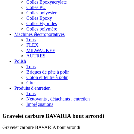
Colles Epoxyacrylate
Colles PU
Colles polyester
Colles Epoxy
Colles Hybrides
Colles polymère
Machines électroportatives
Tous
FLEX
MILWAUKEE
AUTRES
Polish
Tous
Briques de pâte à polir
Coton et feutre à polir
Cire
Produits d'entretien
Tous
Nettoyants , détachants , entretien
Imprégnations
Gravelet carbure BAVARIA bout arrondi
Gravelet carbure BAVARIA bout arrondi