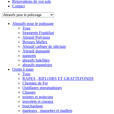
Rénovations de vos sols
Contact
Abrasifs pour le polissage
Tous
Segments Frankfurt
Abrasif Polypora
Brosses Maflex
Abrasif carbure de silicium
Abrasif diamanté
supports
abrasifs bakélites
abrasifs magnésies
Outils à main
Tous
RAPES , RIFLOIRS ET GRATTEFONDS
Chemins de Fer
Outillages pneumatiques
Chasses
pointes et poinçons
gravelets et ciseaux
bouchardage
marteaux , massettes et maillets