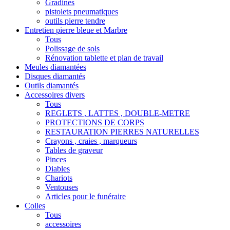
Gradines
pistolets pneumatiques
outils pierre tendre
Entretien pierre bleue et Marbre
Tous
Polissage de sols
Rénovation tablette et plan de travail
Meules diamantées
Disques diamantés
Outils diamantés
Accessoires divers
Tous
REGLETS , LATTES , DOUBLE-METRE
PROTECTIONS DE CORPS
RESTAURATION PIERRES NATURELLES
Crayons , craies , marqueurs
Tables de graveur
Pinces
Diables
Chariots
Ventouses
Articles pour le funéraire
Colles
Tous
accessoires