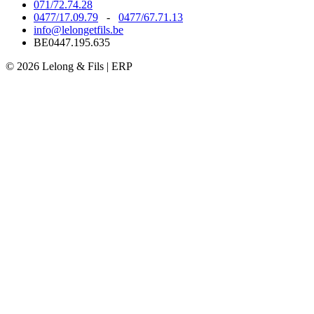
071/72.74.28
0477/17.09.79
-
0477/67.71.13
info@lelongetfils.be
BE0447.195.635
© 2026 Lelong & Fils | ERP