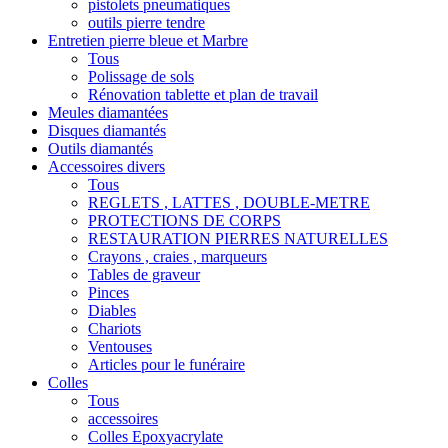
pistolets pneumatiques
outils pierre tendre
Entretien pierre bleue et Marbre
Tous
Polissage de sols
Rénovation tablette et plan de travail
Meules diamantées
Disques diamantés
Outils diamantés
Accessoires divers
Tous
REGLETS , LATTES , DOUBLE-METRE
PROTECTIONS DE CORPS
RESTAURATION PIERRES NATURELLES
Crayons , craies , marqueurs
Tables de graveur
Pinces
Diables
Chariots
Ventouses
Articles pour le funéraire
Colles
Tous
accessoires
Colles Epoxyacrylate