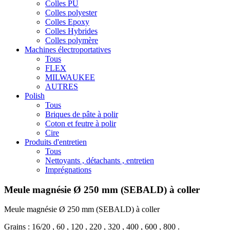
Colles PU
Colles polyester
Colles Epoxy
Colles Hybrides
Colles polymère
Machines électroportatives
Tous
FLEX
MILWAUKEE
AUTRES
Polish
Tous
Briques de pâte à polir
Coton et feutre à polir
Cire
Produits d'entretien
Tous
Nettoyants , détachants , entretien
Imprégnations
Meule magnésie Ø 250 mm (SEBALD) à coller
Meule magnésie Ø 250 mm (SEBALD) à coller
Grains : 16/20 , 60 , 120 , 220 , 320 , 400 , 600 , 800 .