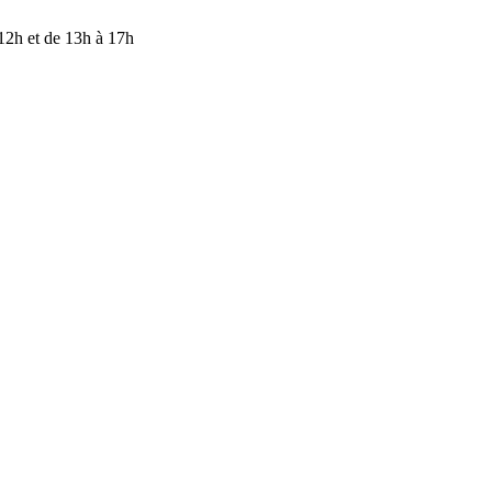
ENTION — Nos bureaux sont fermés du 17 juillet au 9 août inclus. M
 12h et de 13h à 17h