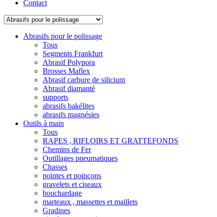
Contact
Abrasifs pour le polissage
Tous
Segments Frankfurt
Abrasif Polypora
Brosses Maflex
Abrasif carbure de silicium
Abrasif diamanté
supports
abrasifs bakélites
abrasifs magnésies
Outils à main
Tous
RAPES , RIFLOIRS ET GRATTEFONDS
Chemins de Fer
Outillages pneumatiques
Chasses
pointes et poinçons
gravelets et ciseaux
bouchardage
marteaux , massettes et maillets
Gradines