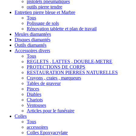
pistolets pneumatiques
outils pierre tendre
Entretien pierre bleue et Marbre
Tous
Polissage de sols
Rénovation tablette et plan de travail
Meules diamantées
Disques diamantés
Outils diamantés
Accessoires divers
Tous
REGLETS , LATTES , DOUBLE-METRE
PROTECTIONS DE CORPS
RESTAURATION PIERRES NATURELLES
Crayons , craies , marqueurs
Tables de graveur
Pinces
Diables
Chariots
Ventouses
Articles pour le funéraire
Colles
Tous
accessoires
Colles Epoxyacrylate