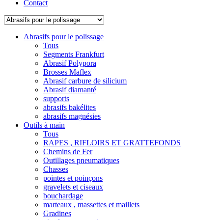
Contact
Abrasifs pour le polissage
Tous
Segments Frankfurt
Abrasif Polypora
Brosses Maflex
Abrasif carbure de silicium
Abrasif diamanté
supports
abrasifs bakélites
abrasifs magnésies
Outils à main
Tous
RAPES , RIFLOIRS ET GRATTEFONDS
Chemins de Fer
Outillages pneumatiques
Chasses
pointes et poinçons
gravelets et ciseaux
bouchardage
marteaux , massettes et maillets
Gradines