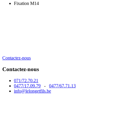
Fixation M14
Contactez-nous
Contactez-nous
071/72.70.21
0477/17.09.79
-
0477/67.71.13
info@lelongetfils.be