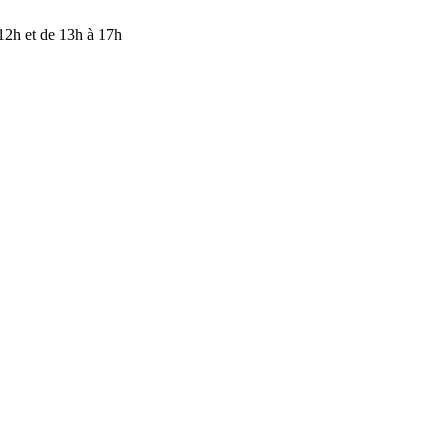
ENTION — Nos bureaux sont fermés du 17 juillet au 9 août inclus. M
 12h et de 13h à 17h