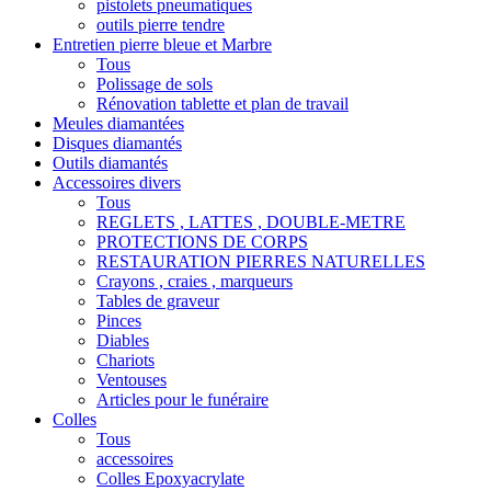
pistolets pneumatiques
outils pierre tendre
Entretien pierre bleue et Marbre
Tous
Polissage de sols
Rénovation tablette et plan de travail
Meules diamantées
Disques diamantés
Outils diamantés
Accessoires divers
Tous
REGLETS , LATTES , DOUBLE-METRE
PROTECTIONS DE CORPS
RESTAURATION PIERRES NATURELLES
Crayons , craies , marqueurs
Tables de graveur
Pinces
Diables
Chariots
Ventouses
Articles pour le funéraire
Colles
Tous
accessoires
Colles Epoxyacrylate