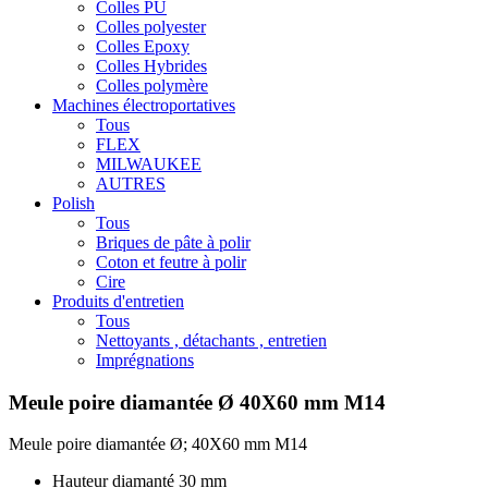
Colles PU
Colles polyester
Colles Epoxy
Colles Hybrides
Colles polymère
Machines électroportatives
Tous
FLEX
MILWAUKEE
AUTRES
Polish
Tous
Briques de pâte à polir
Coton et feutre à polir
Cire
Produits d'entretien
Tous
Nettoyants , détachants , entretien
Imprégnations
Meule poire diamantée Ø 40X60 mm M14
Meule poire diamantée Ø; 40X60 mm M14
Hauteur diamanté 30 mm