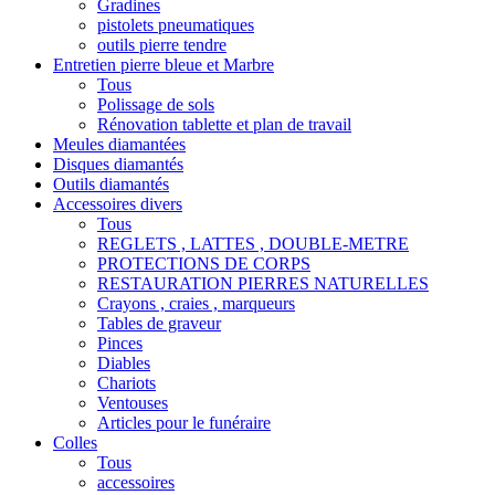
Gradines
pistolets pneumatiques
outils pierre tendre
Entretien pierre bleue et Marbre
Tous
Polissage de sols
Rénovation tablette et plan de travail
Meules diamantées
Disques diamantés
Outils diamantés
Accessoires divers
Tous
REGLETS , LATTES , DOUBLE-METRE
PROTECTIONS DE CORPS
RESTAURATION PIERRES NATURELLES
Crayons , craies , marqueurs
Tables de graveur
Pinces
Diables
Chariots
Ventouses
Articles pour le funéraire
Colles
Tous
accessoires