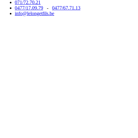
071/72.70.21
0477/17.09.79
-
0477/67.71.13
info@lelongetfils.be