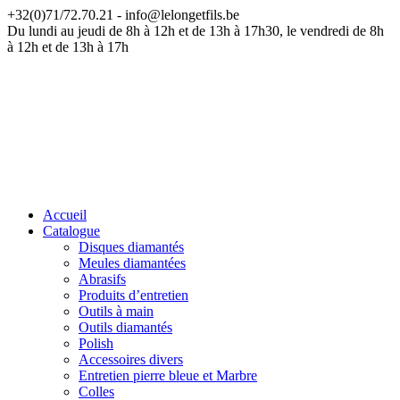
+32(0)71/72.70.21 - info@lelongetfils.be
ATTENTION — Nos bureaux sont fermés du 17 juillet au 9 août
Du lundi au jeudi de 8h à 12h et de 13h à 17h30, le vendredi de 8h
à 12h et de 13h à 17h
Accueil
Catalogue
Disques diamantés
Meules diamantées
Abrasifs
Produits d’entretien
Outils à main
Outils diamantés
Polish
Accessoires divers
Entretien pierre bleue et Marbre
Colles