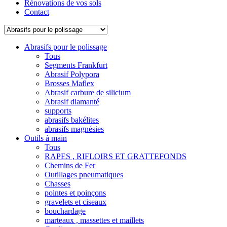
Rénovations de vos sols
Contact
Abrasifs pour le polissage
Tous
Segments Frankfurt
Abrasif Polypora
Brosses Maflex
Abrasif carbure de silicium
Abrasif diamanté
supports
abrasifs bakélites
abrasifs magnésies
Outils à main
Tous
RAPES , RIFLOIRS ET GRATTEFONDS
Chemins de Fer
Outillages pneumatiques
Chasses
pointes et poinçons
gravelets et ciseaux
bouchardage
marteaux , massettes et maillets