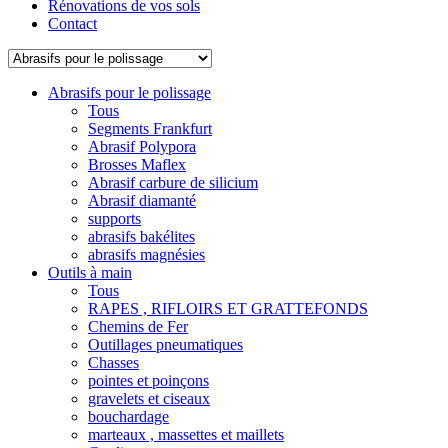
Rénovations de vos sols
Contact
Abrasifs pour le polissage
Tous
Segments Frankfurt
Abrasif Polypora
Brosses Maflex
Abrasif carbure de silicium
Abrasif diamanté
supports
abrasifs bakélites
abrasifs magnésies
Outils à main
Tous
RAPES , RIFLOIRS ET GRATTEFONDS
Chemins de Fer
Outillages pneumatiques
Chasses
pointes et poinçons
gravelets et ciseaux
bouchardage
marteaux , massettes et maillets