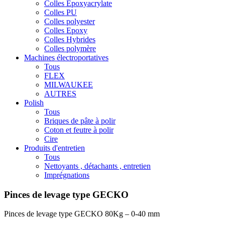
Colles Epoxyacrylate
Colles PU
Colles polyester
Colles Epoxy
Colles Hybrides
Colles polymère
Machines électroportatives
Tous
FLEX
MILWAUKEE
AUTRES
Polish
Tous
Briques de pâte à polir
Coton et feutre à polir
Cire
Produits d'entretien
Tous
Nettoyants , détachants , entretien
Imprégnations
Pinces de levage type GECKO
Pinces de levage type GECKO 80Kg – 0-40 mm