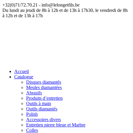
+32(0)71/72.70.21 - info@lelongetfils.be
ATTENTION — Nos bureaux sont fermés du 17 juillet au 9 août
Du lundi au jeudi de 8h à 12h et de 13h à 17h30, le vendredi de 8h
à 12h et de 13h à 17h
Accueil
Catalogue
Disques diamantés
Meules diamantées
Abrasifs
Produits d’entretien
Outils à main
Outils diamantés
Polish
Accessoires divers
Entretien pierre bleue et Marbre
Colles