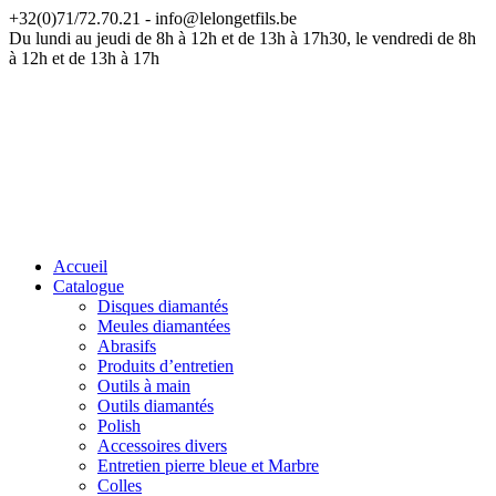
+32(0)71/72.70.21 - info@lelongetfils.be
ATTENTION — Nos bureaux sont fermés du 17 juillet au 9 août
Du lundi au jeudi de 8h à 12h et de 13h à 17h30, le vendredi de 8h
à 12h et de 13h à 17h
Accueil
Catalogue
Disques diamantés
Meules diamantées
Abrasifs
Produits d’entretien
Outils à main
Outils diamantés
Polish
Accessoires divers
Entretien pierre bleue et Marbre
Colles