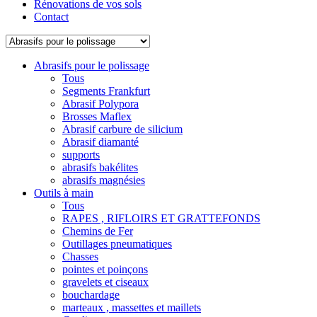
Rénovations de vos sols
Contact
Abrasifs pour le polissage
Tous
Segments Frankfurt
Abrasif Polypora
Brosses Maflex
Abrasif carbure de silicium
Abrasif diamanté
supports
abrasifs bakélites
abrasifs magnésies
Outils à main
Tous
RAPES , RIFLOIRS ET GRATTEFONDS
Chemins de Fer
Outillages pneumatiques
Chasses
pointes et poinçons
gravelets et ciseaux
bouchardage
marteaux , massettes et maillets