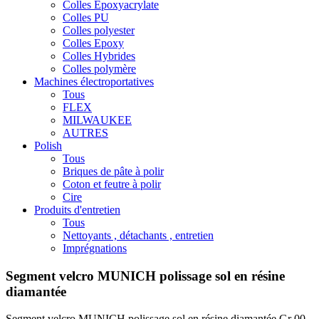
Colles Epoxyacrylate
Colles PU
Colles polyester
Colles Epoxy
Colles Hybrides
Colles polymère
Machines électroportatives
Tous
FLEX
MILWAUKEE
AUTRES
Polish
Tous
Briques de pâte à polir
Coton et feutre à polir
Cire
Produits d'entretien
Tous
Nettoyants , détachants , entretien
Imprégnations
Segment velcro MUNICH polissage sol en résine
diamantée
Segment velcro MUNICH polissage sol en résine diamantée Gr 00 ,