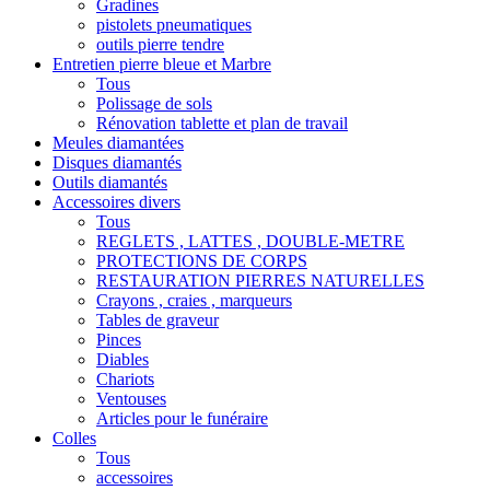
Gradines
pistolets pneumatiques
outils pierre tendre
Entretien pierre bleue et Marbre
Tous
Polissage de sols
Rénovation tablette et plan de travail
Meules diamantées
Disques diamantés
Outils diamantés
Accessoires divers
Tous
REGLETS , LATTES , DOUBLE-METRE
PROTECTIONS DE CORPS
RESTAURATION PIERRES NATURELLES
Crayons , craies , marqueurs
Tables de graveur
Pinces
Diables
Chariots
Ventouses
Articles pour le funéraire
Colles
Tous
accessoires